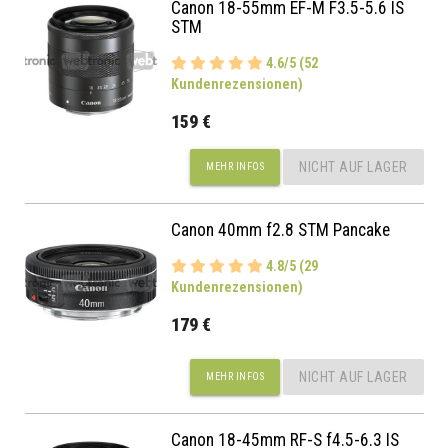
Canon 18-55mm EF-M F3.5-5.6 IS
STM
4.6/5 (52
Kundenrezensionen)
159 €
NICHT AUF LAGER
MEHR INFOS
Canon 40mm f2.8 STM Pancake
4.8/5 (29
Kundenrezensionen)
179 €
NICHT AUF LAGER
MEHR INFOS
Canon 18-45mm RF-S f4.5-6.3 IS