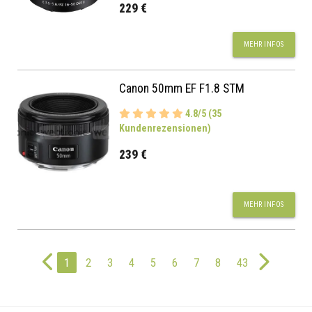
229 €
MEHR INFOS
Canon 50mm EF F1.8 STM
4.8/5 (35
Kundenrezensionen)
239 €
MEHR INFOS
1
2
3
4
5
6
7
8
43