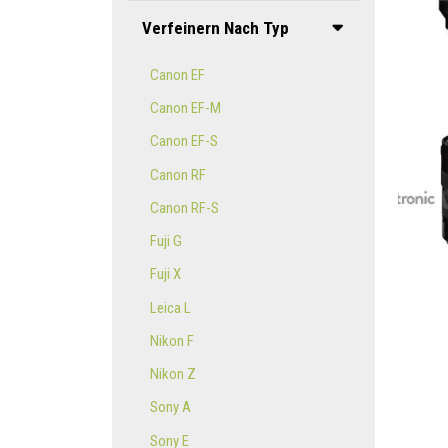
Verfeinern Nach Typ
Canon EF
Canon EF-M
Canon EF-S
Canon RF
Canon RF-S
Fuji G
Fuji X
Leica L
Nikon F
Nikon Z
Sony A
Sony E