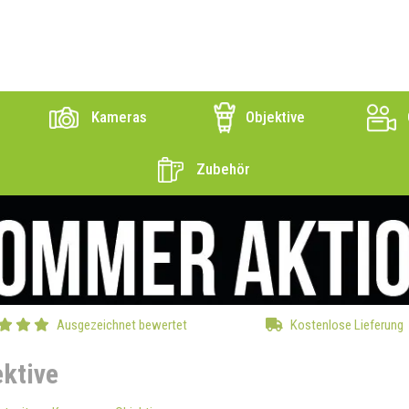
Kameras
Objektive
Zubehör
Ausgezeichnet bewertet
Kostenlose Lieferung
ektive