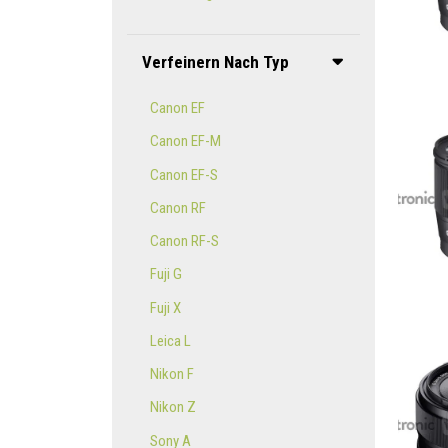
Verfeinern Nach Typ
Canon EF
Canon EF-M
Canon EF-S
Canon RF
Canon RF-S
Fuji G
Fuji X
Leica L
Nikon F
Nikon Z
Sony A