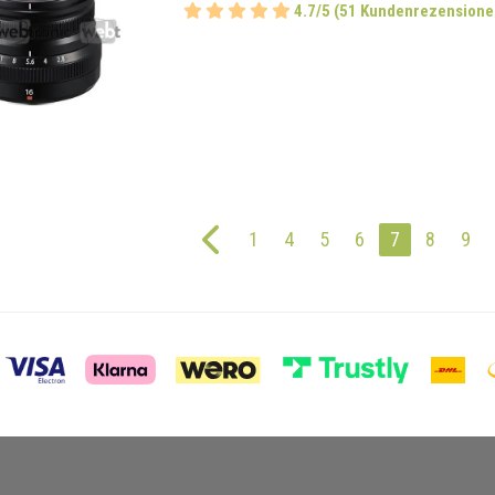
4.7/5 (51 Kundenrezensione
1
4
5
6
7
8
9