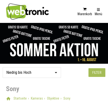
Warenkorb
Menü
FILTER
Sony
Startseite
Kameras
Objektive
Sony