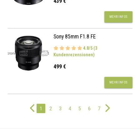
439 €
MEHR INFOS
Sony 85mm F1.8 FE
4.8/5 (3
Kundenrezensionen)
499 €
MEHR INFOS
1
2
3
4
5
6
7