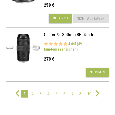
259 €
NICHT AUF LAGER
MEHR INFOS
Canon 75-300mm RF f4-5.6
4.6/5 (49
Kundenrezensionen)
279 €
MEHR INFOS
1
2
3
4
5
6
7
8
10