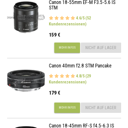
Canon 18-55mm EF-M F3.5-5.6 IS
STM
4.6/5 (52
Kundenrezensionen)
159 €
NICHT AUF LAGER
MEHR INFOS
Canon 40mm f2.8 STM Pancake
4.8/5 (29
Kundenrezensionen)
179 €
NICHT AUF LAGER
MEHR INFOS
Canon 18-45mm RF-S f4.5-6.3 IS