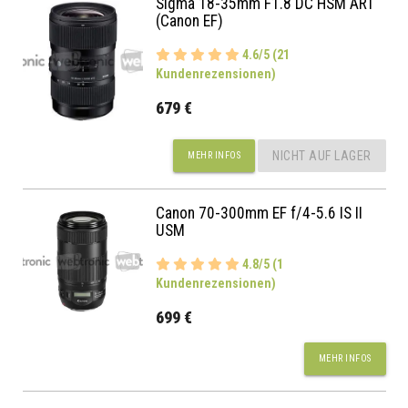
Sigma 18-35mm F1.8 DC HSM ART
(Canon EF)
4.6/5 (21
Kundenrezensionen)
679 €
NICHT AUF LAGER
MEHR INFOS
Canon 70-300mm EF f/4-5.6 IS II
USM
4.8/5 (1
Kundenrezensionen)
699 €
MEHR INFOS