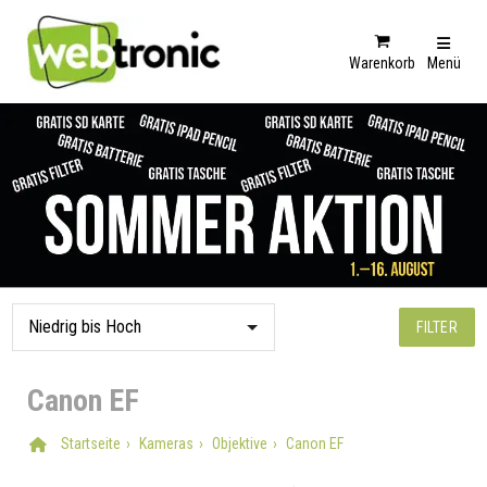
Warenkorb
Menü
FILTER
Canon EF
Startseite
Kameras
Objektive
Canon EF