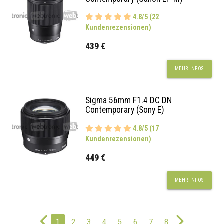
4.8/5 (22
Kundenrezensionen)
439 €
MEHR INFOS
Sigma 56mm F1.4 DC DN
Contemporary (Sony E)
4.8/5 (17
Kundenrezensionen)
449 €
MEHR INFOS
1
2
3
4
5
6
7
8