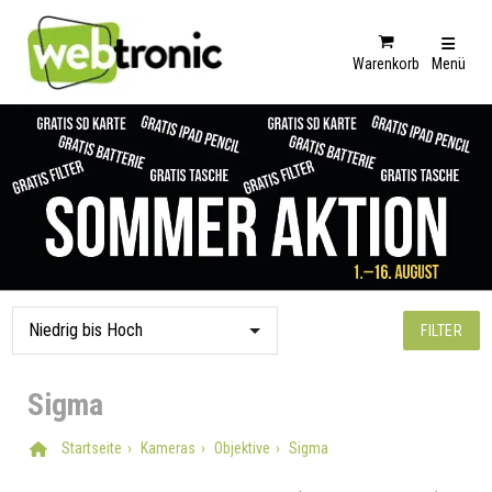
Warenkorb
Menü
FILTER
Sigma
Startseite
Kameras
Objektive
Sigma