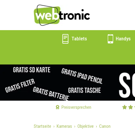
Tablets
Handys
Preisversprechen
Startseite
Kameras
Objektive
Canon