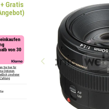
+ Gratis
Angebot)
 einkaufen
ng
halb von 30
n
en Sie hier für
rna-Optionen,
eßlich zinsfreier
Zahlung
tie