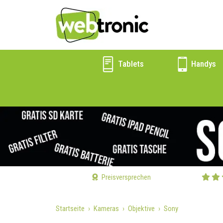
Tablets
Handys
Preisversprechen
Startseite
Kameras
Objektive
Sony