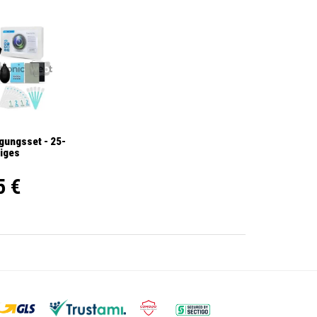
gungsset - 25-
liges
5 €