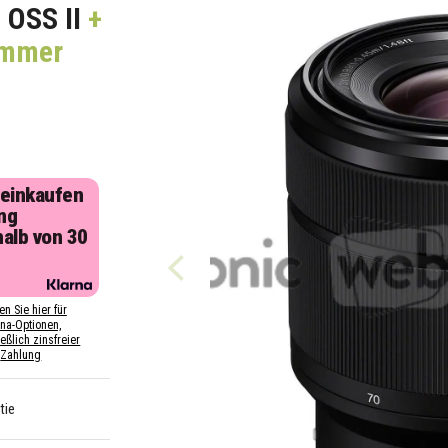
 OSS II
+
ommer
 einkaufen
ng
halb von 30
n
en Sie hier für
rna-Optionen,
eßlich zinsfreier
Zahlung
tie