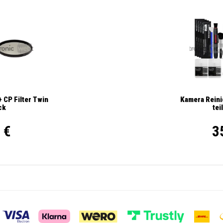
 CP Filter Twin
Kamera Reini
ck
tei
 €
3