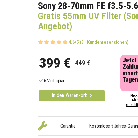
Sony 28-70mm FE f3.5-5.6
Gratis 55mm UV Filter (S
Angebot)
4.6/5 (31 Kundenrezensionen)
399 €
Jetzt
449 €
Zahlu
inner
Tage
6 Verfügbar
In den Warenkorb
Klick
Kla
einschli
Garantie
Kostenlose 5 Jahres-Garan