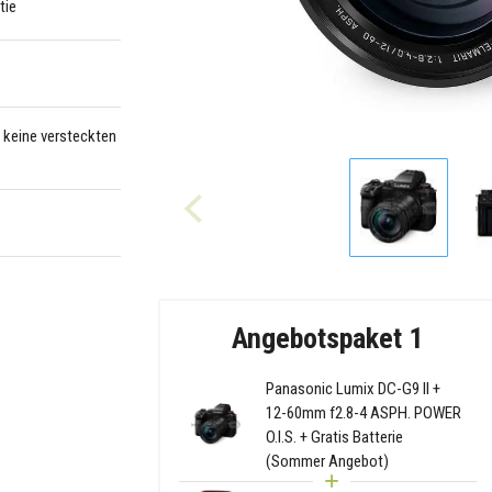
tie
– keine versteckten
Angebotspaket 1
Panasonic Lumix DC-G9 II +
12-60mm f2.8-4 ASPH. POWER
O.I.S. + Gratis Batterie
(Sommer Angebot)