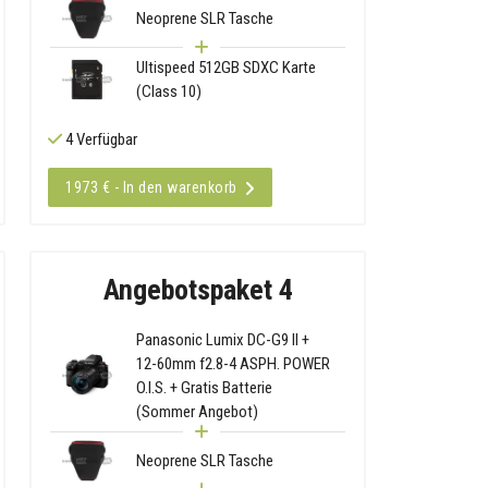
Neoprene SLR Tasche
Ultispeed 512GB SDXC Karte
(Class 10)
4 Verfügbar
1973 € - In den warenkorb
Angebotspaket 4
Panasonic Lumix DC-G9 II +
12-60mm f2.8-4 ASPH. POWER
O.I.S. + Gratis Batterie
(Sommer Angebot)
Neoprene SLR Tasche