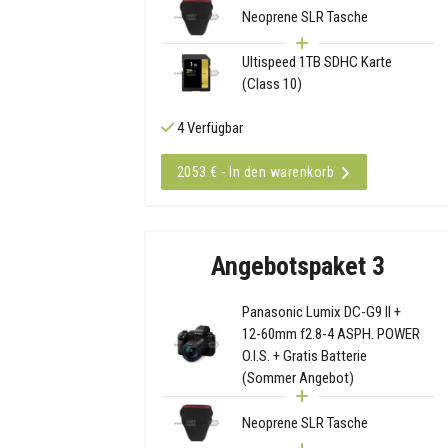
Neoprene SLR Tasche
Ultispeed 1TB SDHC Karte
(Class 10)
4 Verfügbar
2053 € - In den warenkorb
Angebotspaket 3
Panasonic Lumix DC-G9 II +
12-60mm f2.8-4 ASPH. POWER
O.I.S. + Gratis Batterie
(Sommer Angebot)
Neoprene SLR Tasche