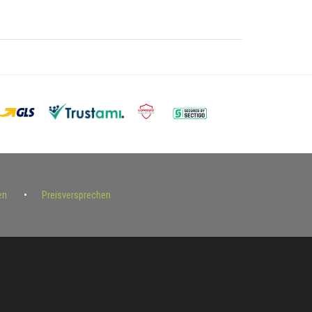
en
Preisversprechen