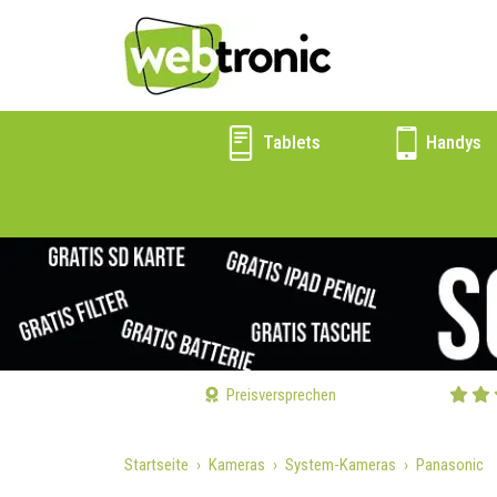
Tablets
Handys
Preisversprechen
Startseite
Kameras
System-Kameras
Panasonic