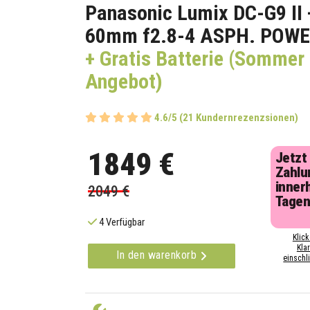
Panasonic Lumix DC-G9 II 
60mm f2.8-4 ASPH. POWER
+ Gratis Batterie (Sommer
Angebot)
4.6/5 (21 Kundernrezenzsionen)
1849 €
Jetzt
Zahlu
inner
2049 €
Tage
4 Verfügbar
Klick
Kla
In den warenkorb
einschli