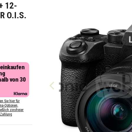
+ 12-
 O.I.S.
 einkaufen
ng
halb von 30
n
en Sie hier für
rna-Optionen,
eßlich zinsfreier
Zahlung