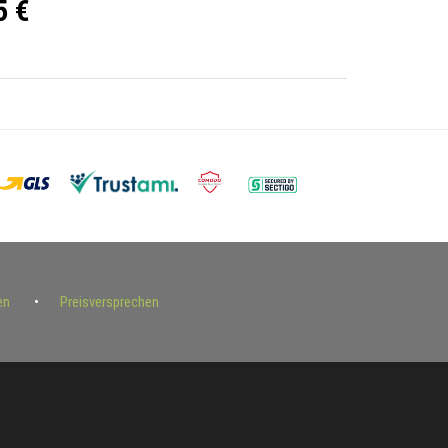
5 €
en
Preisversprechen