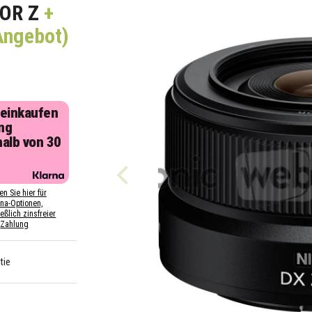
OR Z
+
Angebot)
 einkaufen
ng
halb von 30
n
en Sie hier für
rna-Optionen,
eßlich zinsfreier
Zahlung
tie