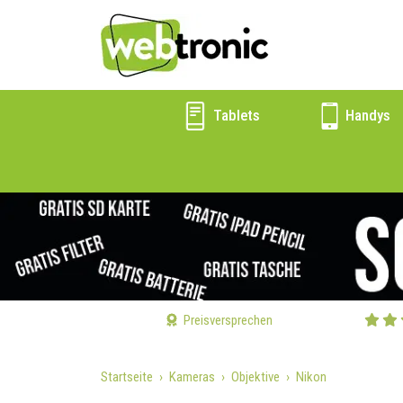
Tablets
Handys
Preisversprechen
Startseite
Kameras
Objektive
Nikon