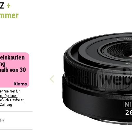
 Z
+
ommer
 einkaufen
ng
halb von 30
n
en Sie hier für
rna-Optionen,
eßlich zinsfreier
Zahlung
tie