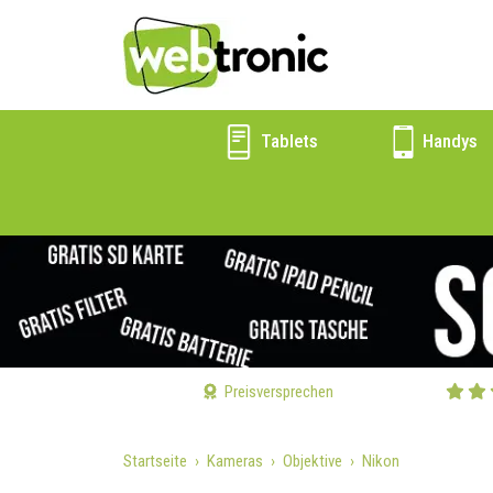
Tablets
Handys
Preisversprechen
Startseite
Kameras
Objektive
Nikon