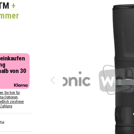
STM
+
ommer
 einkaufen
ng
halb von 30
n
en Sie hier für
rna-Optionen,
eßlich zinsfreier
Zahlung
tie