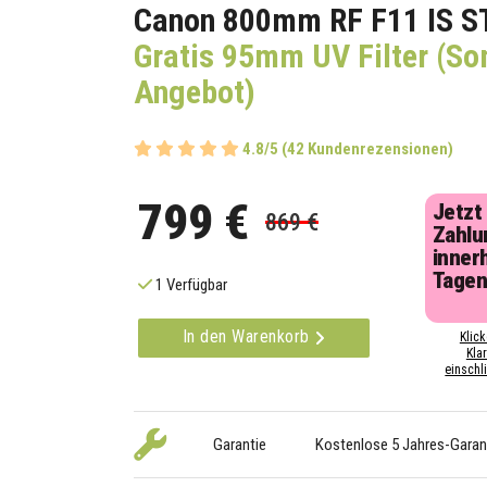
Canon 800mm RF F11 IS 
Gratis 95mm UV Filter (S
Angebot)
4.8/5 (42 Kundenrezensionen)
799 €
Jetzt
869 €
Zahlu
inner
Tage
1 Verfügbar
In den Warenkorb
Klick
Kla
einschli
Garantie
Kostenlose 5 Jahres-Garan