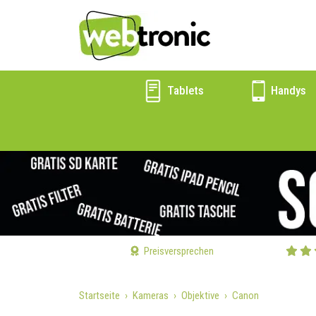
Tablets
Handys
Preisversprechen
Startseite
Kameras
Objektive
Canon