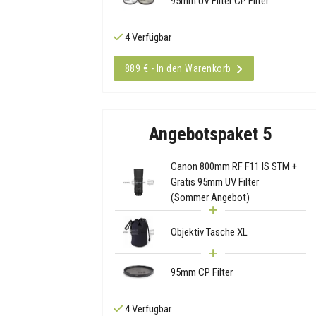
95mm UV Filter CP Filter
4 Verfügbar
889 € - In den Warenkorb
Angebotspaket 5
Canon 800mm RF F11 IS STM +
Gratis 95mm UV Filter
(Sommer Angebot)
Objektiv Tasche XL
95mm CP Filter
4 Verfügbar