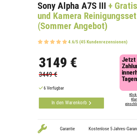
Sony Alpha A7S III
+ Gratis
und Kamera Reinigungsset
(Sommer Angebot)
4.6/5 (45 Kundenrezensionen)
3149 €
Jetzt
Zahlu
inner
3449 €
Tage
6 Verfügbar
Klick
Kla
In den Warenkorb
einschli
Garantie
Kostenlose 5 Jahres-Garan