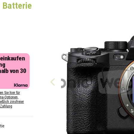
 Batterie
 einkaufen
ng
halb von 30
n
en Sie hier für
rna-Optionen,
eßlich zinsfreier
Zahlung
tie