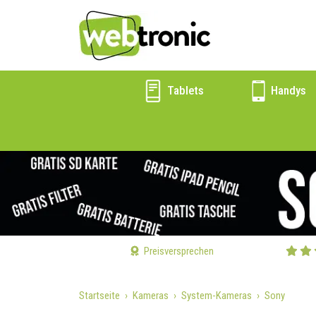
Tablets
Handys
Preisversprechen
Startseite
Kameras
System-Kameras
Sony