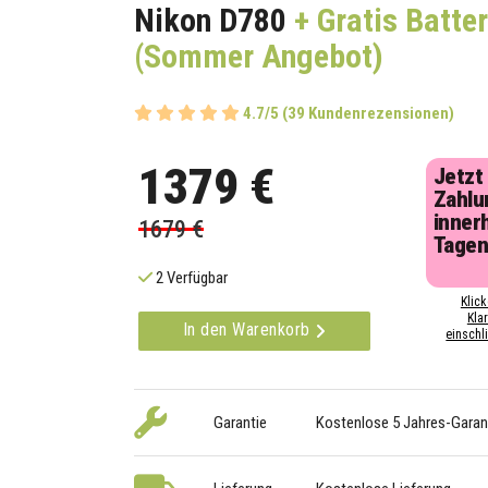
Nikon D780
+ Gratis Batter
(Sommer Angebot)
4.7/5 (39 Kundenrezensionen)
1379 €
Jetzt
Zahlu
inner
1679 €
Tage
2 Verfügbar
Klick
Kla
In den Warenkorb
einschli
Garantie
Kostenlose 5 Jahres-Garan