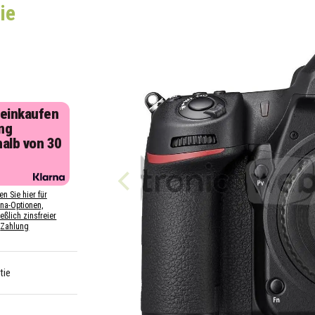
ie
 einkaufen
ng
halb von 30
n
en Sie hier für
rna-Optionen,
eßlich zinsfreier
Zahlung
tie