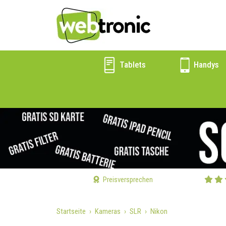
Tablets
Handys
Preisversprechen
Startseite
Kameras
SLR
Nikon