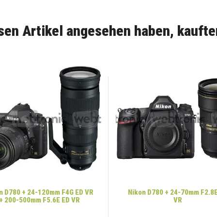
sen Artikel angesehen haben, kaufte
n D780 + 24-120mm F4G ED VR
Nikon D780 + 24-70mm F2.8
+ 200-500mm F5.6E ED VR
VR