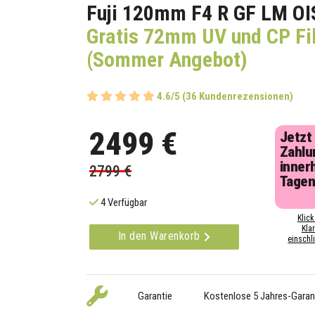
Fuji 120mm F4 R GF LM O
Gratis 72mm UV und CP Fil
(Sommer Angebot)
4.6/5 (36 Kundenrezensionen)
2499 €
Jetzt
Zahlu
inner
2799 €
Tage
4 Verfügbar
Klick
Kla
In den Warenkorb
einschli
Garantie
Kostenlose 5 Jahres-Garan