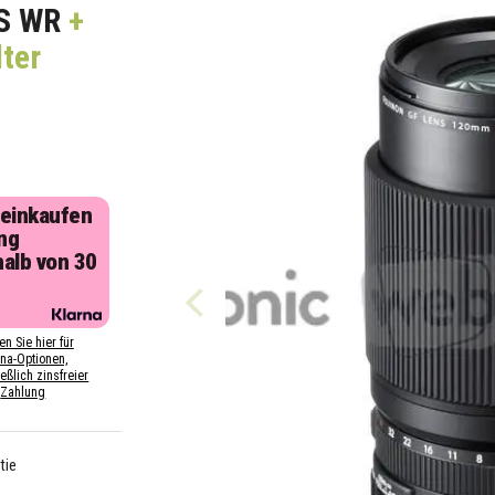
IS WR
+
ter
 einkaufen
ng
halb von 30
n
en Sie hier für
rna-Optionen,
eßlich zinsfreier
Zahlung
tie