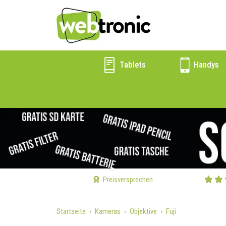
Tablets
Handys
Preisversprechen
Startseite
Kameras
Objektive
Fuji