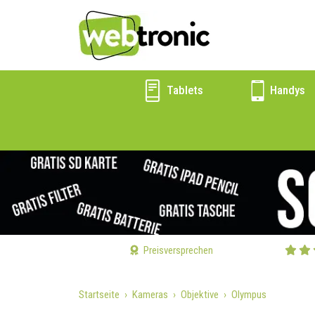
Tablets
Handys
Preisversprechen
Startseite
Kameras
Objektive
Olympus