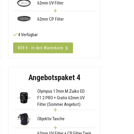
62mm UV Filter
62mm CP Filter
4 Verfügbar
859 € - In den Warenkorb
Angebotspaket 4
Olympus 17mm M.Zuiko ED
F1.2 PRO + Gratis 62mm UV
Filter (Sommer Angebot)
Objektiv Tasche
62mm UV Filter + CP Filter Twin