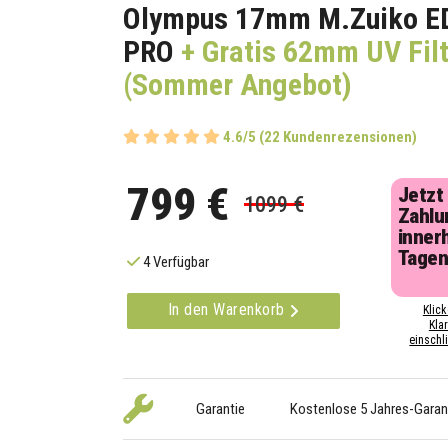
Olympus 17mm M.Zuiko ED
PRO
+ Gratis 62mm UV Filt
(Sommer Angebot)
4.6/5 (22 Kundenrezensionen)
799 €
Jetzt
1099 €
Zahlu
inner
Tage
4 Verfügbar
In den Warenkorb
Klick
Kla
einschli
Garantie
Kostenlose 5 Jahres-Garan