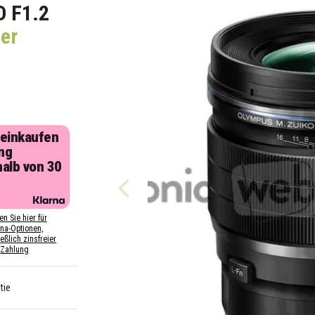
 F1.2
er
 einkaufen
ng
halb von 30
n
en Sie hier für
rna-Optionen,
eßlich zinsfreier
Zahlung
tie