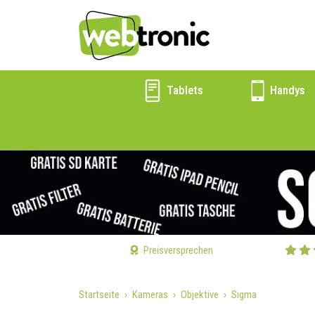
Tablets
Handys
Preisversprechen
Startseite
Kameras
Objektive
Sigma