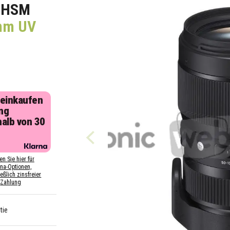
C HSM
mm UV
 einkaufen
ng
halb von 30
n
en Sie hier für
rna-Optionen,
eßlich zinsfreier
Zahlung
tie