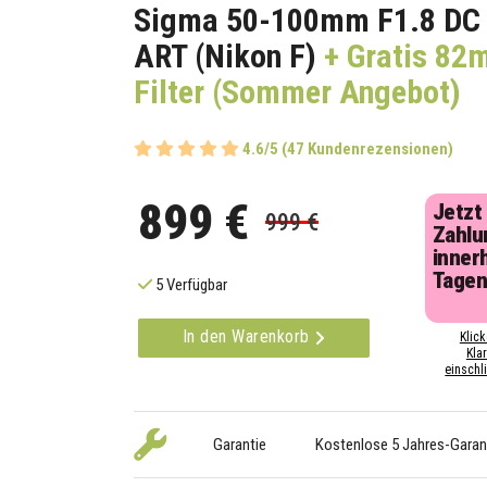
Sigma 50-100mm F1.8 D
ART (Nikon F)
+ Gratis 82
Filter (Sommer Angebot)
4.6/5 (47 Kundenrezensionen)
899 €
Jetzt
999 €
Zahlu
inner
Tage
5 Verfügbar
In den Warenkorb
Klick
Kla
einschli
Garantie
Kostenlose 5 Jahres-Garan