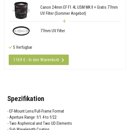
Canon 24mm EF F1.4L USM MK II + Gratis 77mm
UV Filter (Sommer Angebot)
77mm UV Filter
5 Verfügbar
1169 € - In den Warenkorb
Spezifikation
EF-Mount Lens/Full-Frame Format
Aperture Range: f/1.4 to f/22
Two Aspherical and Two UD Elements
Sub Wavelength Coating