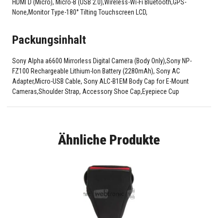
HDMI D (Micro), Micro-B (USB 2.0),Wireless-Wi-Fi Bluetooth,GPS-
None,Monitor Type-180° Tilting Touchscreen LCD,
Packungsinhalt
Sony Alpha a6600 Mirrorless Digital Camera (Body Only),Sony NP-
FZ100 Rechargeable Lithium-Ion Battery (2280mAh), Sony AC
Adapter,Micro-USB Cable, Sony ALC-B1EM Body Cap for E-Mount
Cameras,Shoulder Strap, Accessory Shoe Cap,Eyepiece Cup
Ähnliche Produkte