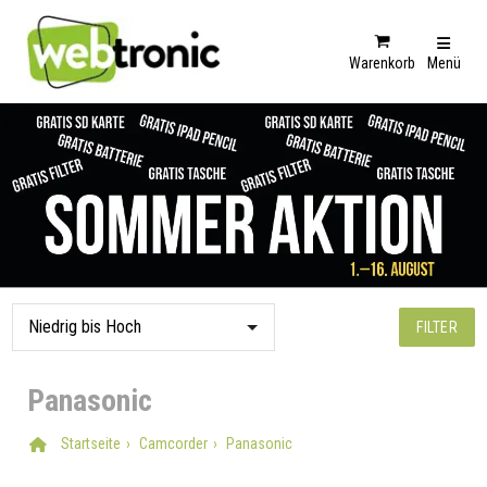
Warenkorb
Menü
FILTER
Panasonic
Startseite
Camcorder
Panasonic