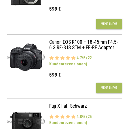
599 €
MEHR INFOS
Canon EOS R100 + 18-45mm F4.5-
6.3 RF-S IS STM + EF-RF Adaptor
4.7/5 (22
Kundenrezensionen)
599 €
MEHR INFOS
Fuji X half Schwarz
4.8/5 (25
Kundenrezensionen)