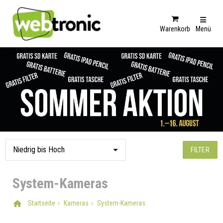
Warenkorb
Menü
FILTER
System-Kameras
Startseite
Kameras
System-Kameras