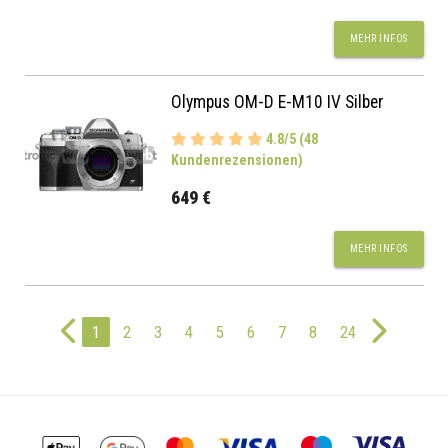
MEHR INFOS
Olympus OM-D E-M10 IV Silber
4.8/5 (48
Kundenrezensionen)
649 €
MEHR INFOS
1
2
3
4
5
6
7
8
24