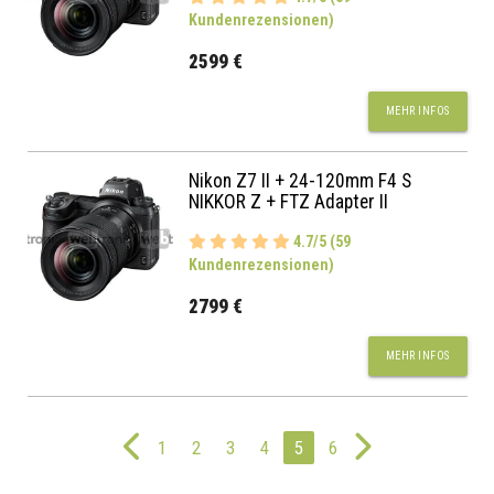
Kundenrezensionen)
2599 €
MEHR INFOS
Nikon Z7 II + 24-120mm F4 S
NIKKOR Z + FTZ Adapter II
4.7/5 (59
Kundenrezensionen)
2799 €
MEHR INFOS
1
2
3
4
5
6