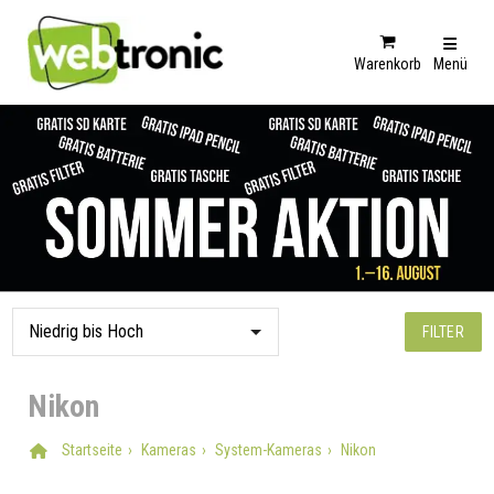
Warenkorb
Menü
FILTER
Nikon
Startseite
Kameras
System-Kameras
Nikon