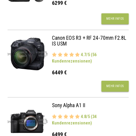
6299 €
MEHR INFOS
Canon EOS R3 + RF 24-70mm F2.8L
IS USM
4.7/5 (56
Kundenrezensionen)
6449 €
MEHR INFOS
Sony Alpha A1 II
4.8/5 (34
Kundenrezensionen)
6499 €