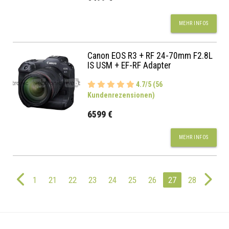
MEHR INFOS
Canon EOS R3 + RF 24-70mm F2.8L
IS USM + EF-RF Adapter
4.7/5 (56
Kundenrezensionen)
6599 €
MEHR INFOS
1
21
22
23
24
25
26
27
28