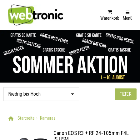
Warenkorb
Menü
FILTER
Startseite
Kameras
Canon EOS R3 + RF 24-105mm F4L
IS USM