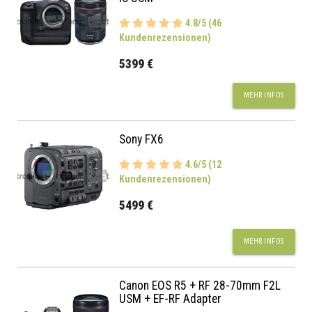
4.8/5 (46
Kundenrezensionen)
5399 €
MEHR INFOS
Sony FX6
4.6/5 (12
Kundenrezensionen)
5499 €
MEHR INFOS
Canon EOS R5 + RF 28-70mm F2L
USM + EF-RF Adapter